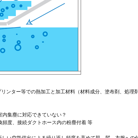
Dプリンター等での熱加工と加工材料（材料成分、塗布剤、処理
室内集塵に対応できていない？
換頻度、接続ダクトホース内の粉塵付着 等
の新しい空気供出による繰り返し頻度を高めて肌、髪、衣服へ