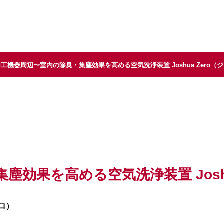
プページ
お知らせ
クラインズについて
事業内
加工機器周辺〜室内の除臭・集塵効果を高める空気洗浄装置 Joshua Zero（
効果を高める空気洗浄装置 Joshu
ゼロ）