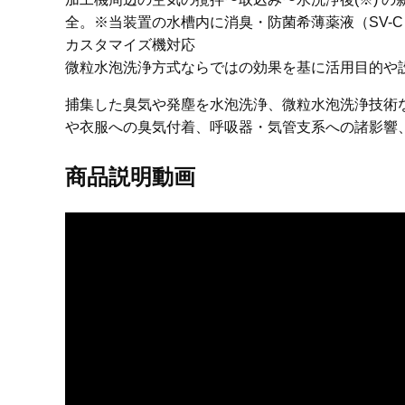
全。※当装置の水槽内に消臭・防菌希薄薬液（SV-
カスタマイズ機対応
微粒水泡洗浄方式ならではの効果を基に活用目的や
捕集した臭気や発塵を水泡洗浄、微粒水泡洗浄技術
や衣服への臭気付着、呼吸器・気管支系への諸影響
商品説明動画