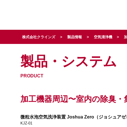
トッ
株式会社クラインズ
>
製品情報
>
空気清浄機
>
製品・システム
PRODUCT
加工機器周辺〜室内の除臭・集塵
微粒水泡空気洗浄装置 Joshua Zero（ジョシュア
KJZ-01