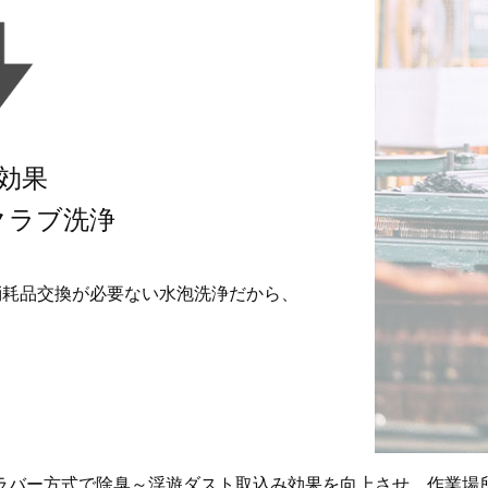
効果
クラブ洗浄
消耗品交換が必要ない水泡洗浄だから、
ラバー方式で除臭～浮遊ダスト取込み効果を向上させ、作業場