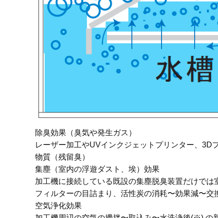
除臭効果（臭気や発生ガス）
レーザー加工やUVインクジェットプリンター、3
物質（残留臭）
集塵（室内の浮遊ダスト、埃）効果
加工機に接続している既設の集塵脱臭装置だけでは
フィルターの目詰まり、活性炭の消耗〜効果減〜交
空気浄化効果
加工機周辺の空気の攪拌〜取込み〜水洗浄後(※) 