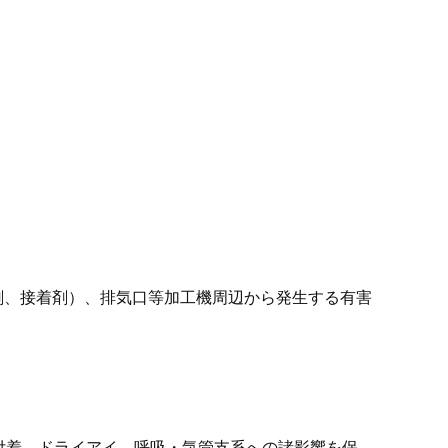
剤、接着剤）、排気口等加工機周辺から発生する有害
の付着、ドライアイ、呼吸・気管支系への諸影響を保