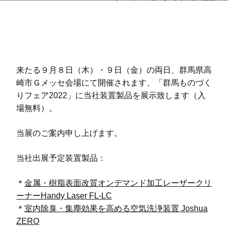
来たる９月８日（木）・９日（金）の両日、群馬県高
崎市Ｇメッセ会場にて開催されます、「群馬ものづく
りフェア2022」に当社装置製品を展示致します（入
場無料）。
当展のご案内申し上げます。
当社出展予定装置製品：
＊
金属・樹脂表面改質オンデマンド加工レーザークリ
ーナーHandy Laser FL-LC
＊
室内除臭・集塵効果を高める空気洗浄装置 Joshua
ZERO